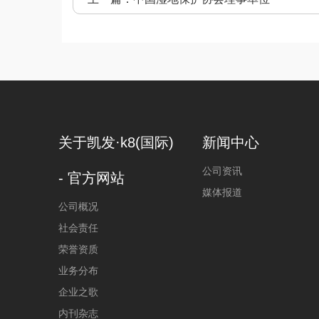
关于凯发·k8(国际)
新闻中心
公司资讯
- 官方网站
媒体报道
公司概况
社会责任
荣誉资质
业务分布
企业之歌
内刊杂志