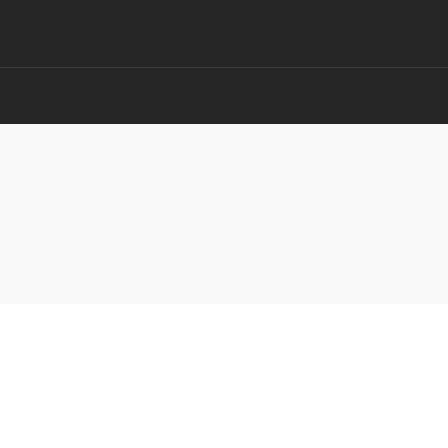
首页
关于凯发·k8(国际) - 官方网站
凯发·k8(国