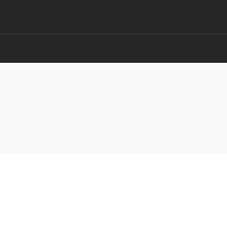
首页
关于凯发·k8(国际) - 官方网站
凯发·k8(国