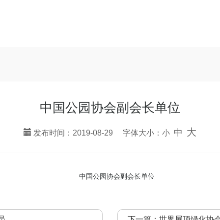
中国公园协会副会长单位
大
中
发布时间：2019-08-29 字体大小：
小
中国公园协会副会长单位
员
下一篇：
世界屋顶绿化协