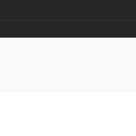
动态
研发中心
联系凯发·k8(国际) - 官方网站