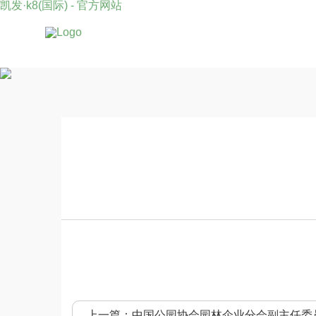
凯发·k8(国际) - 官方网站
上一篇：
中国公园协会园林企业分会副主任委